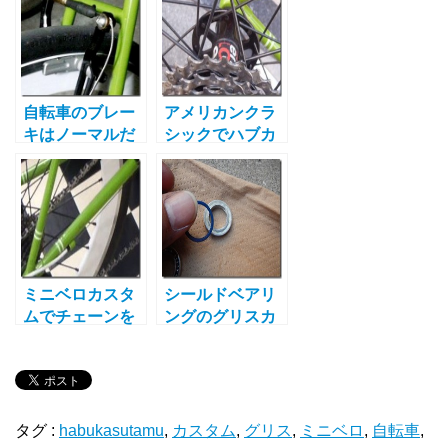
入れメンテナン
とは
スの為入院も
自転車のブレー
アメリカンクラ
キはノーマルだ
シックでハブカ
と危険！数百円
スタム！ミニベ
で性能アップの
ロでロードを超
方程式
えろ！
ミニベロカスタ
シールドベアリ
ムでチェーンを
ングのグリスカ
忘れてない？低
スタムに意味は
費用で効果抜
あるのか？検証
群！
結果は？
タグ :
habukasutamu
,
カスタム
,
グリス
,
ミニベロ
,
自転車
,