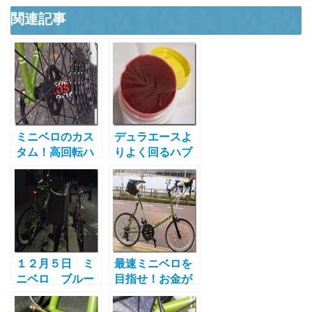
関連記事
ミニベロのカス
デュラエースよ
タム！高回転ハ
りよく回るハブ
ブに交換 スピ
グリス「ピンク
ードアップ最短
グリス」の誕生
距離です！
秘話とは
１２月５日 ミ
最速ミニベロを
ニベロ ブルー
目指せ！お金が
ノで夜ポタリン
無くても出来る
グ 自転車お手
４つのカスタム