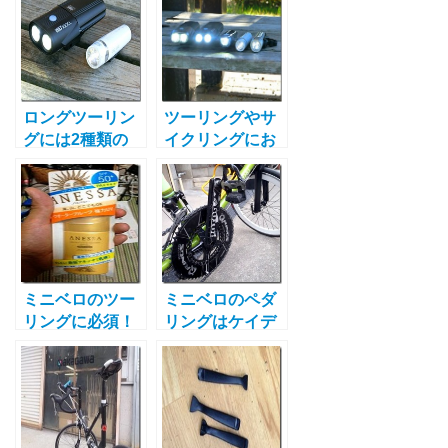
ロングツーリン
ツーリングやサ
グには2種類の
イクリングにお
ライトが必須！
すすめの自転車
体験から分かっ
用ライトの紹介
た2つの理由
ミニベロのツー
ミニベロのペダ
リングに必須！
リングはケイデ
さらっとしてい
ンスが大事！最
て落ちない日焼
適な回転数の目
け止めとは！ア
安とは
ネッサ パーフェ
クトUVサンスク