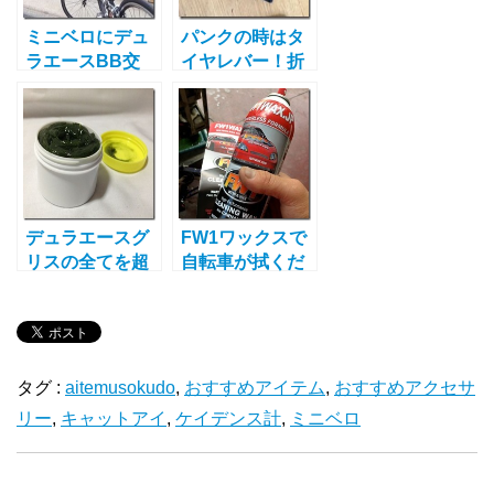
リーンA+の紹介
ミニベロにデュ
パンクの時はタ
ラエースBB交
イヤレバー！折
換！回転UP?効
れないです！修
果はあるのか？
理時折れて困っ
ているあなたに
デュラエースグ
FW1ワックスで
リスの全てを超
自転車が拭くだ
えた性能！ハブ
けにキレイに！
グリスで回転ア
お手軽コーティ
ップします！
ングです
タグ :
aitemusokudo
,
おすすめアイテム
,
おすすめアクセサ
リー
,
キャットアイ
,
ケイデンス計
,
ミニベロ