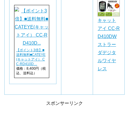
キャット
アイ CC-R
D410DW
ストラー
【ポイント3倍】■
ダデジタ
送料無料■CATEYE
(キャットアイ） C
ルワイヤ
C-RD410D…
レス
価格：8,400円（税
込、送料込）
スポンサーリンク