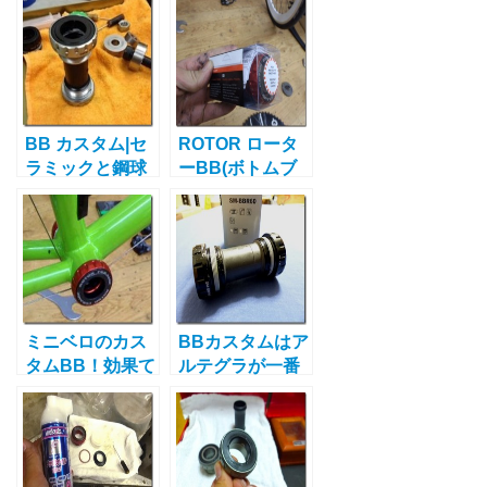
なるコスパ最強
説明|メンテナン
のBBとは
スとカスタム法
もあり
BB カスタム|セ
ROTOR ロータ
ラミックと鋼球
ーBB(ボトムブ
ベアリングを比
ラケット） イン
較！どちらが回
プレッション
転するのか？
ミニベロのカス
BBカスタムはア
タムBB！効果て
ルテグラが一番
きめん！ギア1
の２つの理由|ギ
枚軽くなりま
ア１枚分は軽い
す！
です！