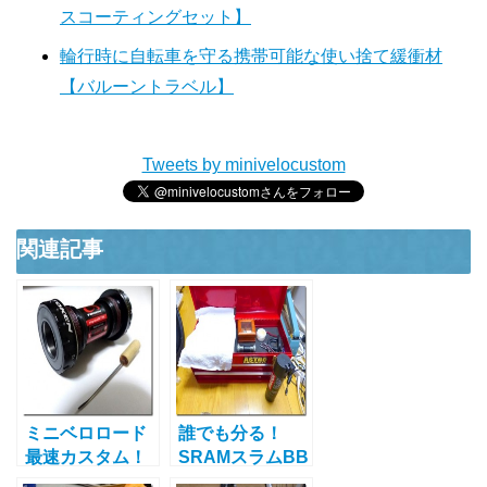
スコーティングセット】
輪行時に自転車を守る携帯可能な使い捨て緩衝材
【バルーントラベル】
Tweets by minivelocustom
関連記事
ミニベロロード
誰でも分る！
最速カスタム！
SRAMスラムBB
ギア1枚分軽く
分解を画像付で