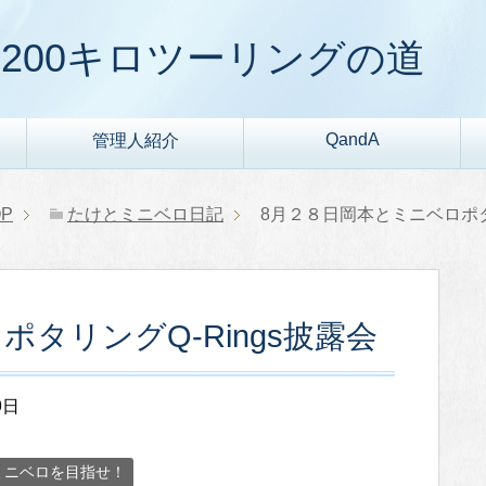
200キロツーリングの道
QandA
管理人紹介
P
たけとミニベロ日記
8月２８日岡本とミニベロポタリ
タリングQ-Rings披露会
9日
ミニベロを目指せ！