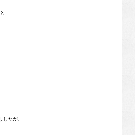
と
りましたが。