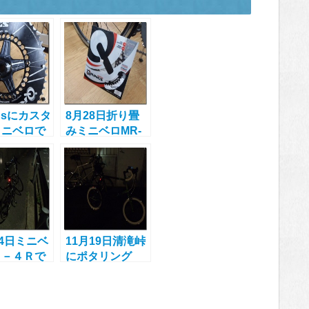
ngsにカスタ
8月28日折り畳
ミニベロで
みミニベロMR-
果…効率よ
4RにQ-Rings導
ダリングを
入！
せ！
24日ミニベ
11月19日清滝峠
Ｒ－４Ｒで
にポタリング
峠ポタリン
ロード20とMV-
Cを比べてみて