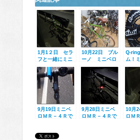
1月1２日 セラ
10月22日 ブル
Q-ri
フと一緒にミニ
ーノ ミニベロ
ム！
ベロポタリング
ロード20フルカ
の効
スタム決定！
いペ
目指
9月19日ミニベ
9月28日ミニベ
10月
ロＭＲ－４Ｒで
ロＭＲ－４Ｒで
ロＭ
鶴見にぶらりと
清滝峠と鶴見緑
清滝
ポタリング
地へポタリング
グ