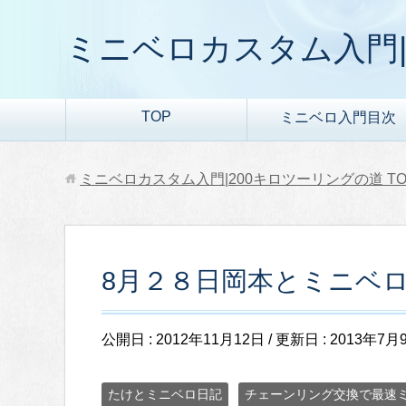
ミニベロカスタム入門|
TOP
ミニベロ入門目次
ミニベロカスタム入門|200キロツーリングの道
TO
8月２８日岡本とミニベロポ
公開日 :
2012年11月12日
/ 更新日 :
2013年7月
たけとミニベロ日記
チェーンリング交換で最速