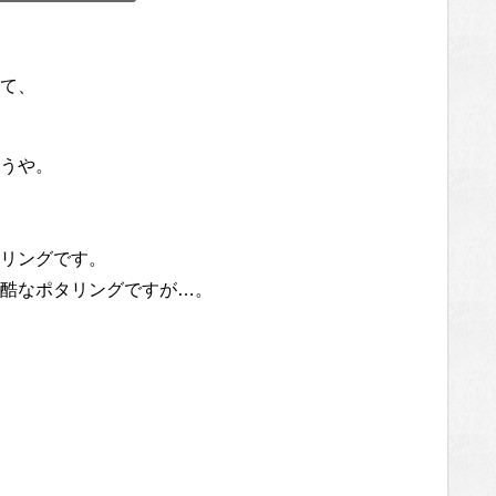
て、
うや。
リングです。
酷なポタリングですが…。