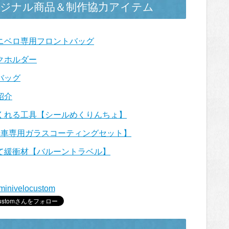
ジナル商品＆制作協力アイテム
ニベロ専用フロントバッグ
クホルダー
バッグ
紹介
くれる工具【シールめくりんちょ】
転車専用ガラスコーティングセット】
て緩衝材【バルーントラベル】
minivelocustom