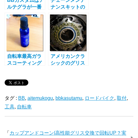
BBカスタムはア
チェーンメンテ
ルテグラが一番
ナンスキットの
の２つの理由|ギ
紹介
ア１枚分は軽い
です！
自転車最高ガラ
アメリカンクラ
スコーティング
シックのグリス
剤を発見|他の商
塗布方法|たった
品とその性能を
１つのコツで回
徹底比較
転が違う！
タグ :
BB
,
aitemukogu
,
bbkasutamu
,
ロードバイク
,
取付
,
工具
,
自転車
「
カップアンドコーン|高性能グリス交換で回転UP？実