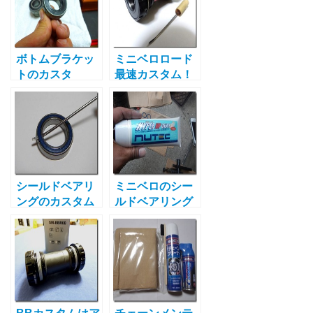
ボトムブラケッ
ミニベロロード
トのカスタ
最速カスタム！
ム|BBの種類毎
ギア1枚分軽く
に必要なグリス
なるコスパ最強
やメンテナンス
のBBとは
方法
シールドベアリ
ミニベロのシー
ングのカスタム
ルドベアリング
に！簡単にシー
カスタムに最
ルが剥がれる秘
適！オススメグ
密とは
リスの紹介