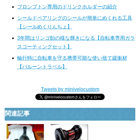
ブロンプトン専用のドリンクホルダーの紹介
シールドベアリングのシールが簡単にめくれる工具
【シールめくりんちょ】
3年間はリンゴ飴の様な輝きになる【自転車専用ガラ
スコーティングセット】
輪行時に自転車を守る携帯可能な使い捨て緩衝材
【バルーントラベル】
Tweets by minivelocustom
関連記事