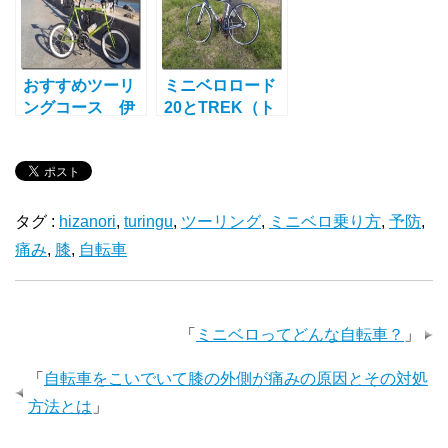
おすすめツーリ
ミニベロロード
ングコース 伊
20とTREK（ト
良湖岬100キロ
レック）
超えルートマッ
Madone 3.1と淡
プ
路島半周ツーリ
ング 中篇
タグ :
hizanori
,
turingu
,
ツーリング
,
ミニベロ乗り方
,
予防
,
痛み
,
膝
,
自転車
「
ミニベロってどんな自転車？
」
「
自転車をこいでいて膝の外側が痛みの原因とその対処
方法とは
」