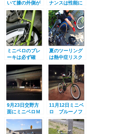
いて膝の外側が
ナンスは性能に
痛みの原因とそ
直結！ツーリン
の対処方法とは
グに行く前の整
備のコツ
ミニベロのブレ
夏のツーリング
ーキは必ず確
は熱中症リスク
認！ツーリング
大！すぐ出来る
前のチェック項
5つの予防法と7
目
つの対策
9月23日交野方
11月12日ミニベ
面にミニベロＭ
ロ ブルーノフ
Ｒ－4Ｒでポタ
ルカスタム車
リング
初ポタリング