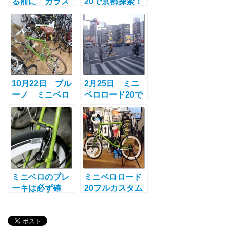
る前に ガラス
20で京都探索！
コーティングの
ある軍団とも遭
お勧めとその理
遇？
由
10月22日 ブル
2月25日 ミニ
ーノ ミニベロ
ベロロード20で
ロード20フルカ
西九条周辺まで
スタム決定！
ポタリング
ミニベロのブレ
ミニベロロード
ーキは必ず確
20フルカスタム
認！ツーリング
までの歴史 最
前のチェック項
速ミニベロ誕生
目
秘話