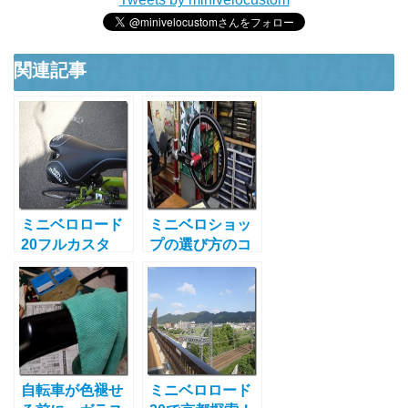
関連記事
ミニベロロード
ミニベロショッ
20フルカスタ
プの選び方のコ
ム！全ての部品
ツとおすすめシ
の説明付！読め
ョップ紹介！そ
ば疑問は解決で
の指針とは
す
自転車が色褪せ
ミニベロロード