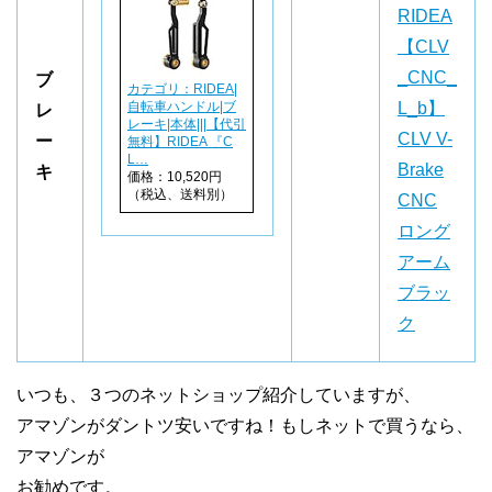
RIDEA
【CLV
_CNC_
ブ
カテゴリ：RIDEA|
自転車ハンドル|ブ
L_b】
レ
レーキ|本体|||【代引
CLV V-
ー
無料】RIDEA 『C
L…
Brake
キ
価格：10,520円
（税込、送料別）
CNC
ロング
アーム
ブラッ
ク
いつも、３つのネットショップ紹介していますが、
アマゾンがダントツ安いですね！もしネットで買うなら、
アマゾンが
お勧めです。