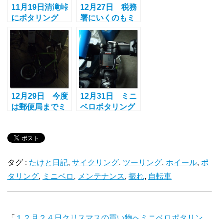
11月19日清滝峠
12月27日 税務
にポタリング
署にいくのもミ
ロード20とMV-
ニベロポタリン
Cを比べてみて
グ
12月29日 今度
12月31日 ミニ
は郵便局までミ
ベロポタリング
ニベロポタリン
IN寝屋川
グ
タグ :
たけと日記
,
サイクリング
,
ツーリング
,
ホイール
,
ポ
タリング
,
ミニベロ
,
メンテナンス
,
振れ
,
自転車
「
１２月２４日クリスマスの買い物へミニベロポタリン