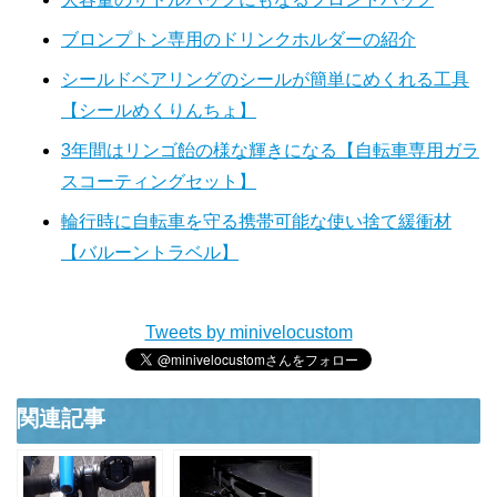
ブロンプトン専用のドリンクホルダーの紹介
シールドベアリングのシールが簡単にめくれる工具
【シールめくりんちょ】
3年間はリンゴ飴の様な輝きになる【自転車専用ガラ
スコーティングセット】
輪行時に自転車を守る携帯可能な使い捨て緩衝材
【バルーントラベル】
Tweets by minivelocustom
関連記事