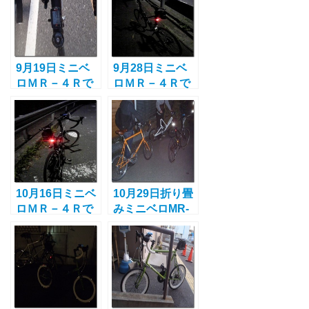
9月19日ミニベ
9月28日ミニベ
ロＭＲ－４Ｒで
ロＭＲ－４Ｒで
鶴見にぶらりと
清滝峠と鶴見緑
ポタリング
地へポタリング
10月16日ミニベ
10月29日折り畳
ロＭＲ－４Ｒで
みミニベロMR-
清滝峠にポタリ
20と清滝ポタリ
ング
ング