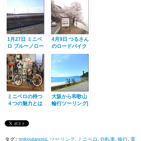
ポタリング
ング
1月27日 ミニベ
4月9日 つるさん
ロ ブルーノロー
のロードバイク
ド20で伊良湖岬
とミニベロで奥
まで行って来ま
琵琶湖までツー
した！後篇
リング その3
ミニベロの持つ
大阪から和歌山
４つの魅力とは
輪行ツーリング|
あの坂をのぼれ
ば海が見えた！
タグ :
rinkoutanosii
,
ツーリング
,
ミニベロ
,
自転車
,
輪行
,
電