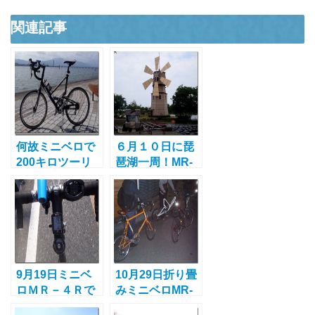
関連記事
何故ミニベロで
６月１０日に琵
200キロツーリ
琶湖一周！MR-
ングを走るの
4Rで自転車ツー
か？その理由と
リング！後篇
魅力とは？
9月19日ミニベ
10月29日折り畳
ロＭＲ－４Ｒで
みミニベロMR-
鶴見にぶらりと
20と清滝ポタリ