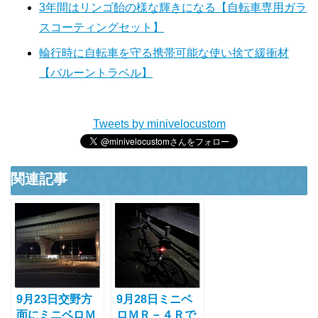
3年間はリンゴ飴の様な輝きになる【自転車専用ガラ
スコーティングセット】
輪行時に自転車を守る携帯可能な使い捨て緩衝材
【バルーントラベル】
Tweets by minivelocustom
関連記事
9月23日交野方
9月28日ミニベ
面にミニベロＭ
ロＭＲ－４Ｒで