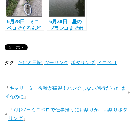
6月28日 ミニ
6月30日 星の
ベロでくろんど
ブランコまでポ
池へ NEWハブ
タリング 鯛焼
グリスの効果
きの旅
は？
タグ :
たけと日記
,
ツーリング
,
ポタリング
,
ミニベロ
「
キャリーミー後輪が破裂！パンクしない施行だったは
ずなのに
」
「
7月27日ミニベロで仕事帰りにお祭りが…お祭りポタ
リング
」