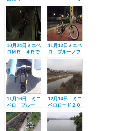
Ｒ－4Ｒでポタ
清滝峠と鶴見緑
リング
地へポタリング
10月24日ミニベ
11月12日ミニベ
ロＭＲ－４Ｒで
ロ ブルーノフ
清滝峠ポタリン
ルカスタム車
グ
初ポタリング
11月16日 ミニ
12月14日 ミニ
ベロ ブルー
ベロロード２０
ノ ロード20で
フルカスタムで
和歌山ツーリン
ポタリング
グ