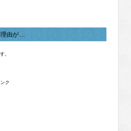
理由が…
す。
リンク