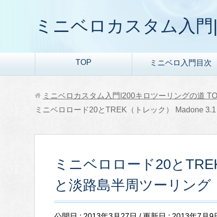
ミニベロカスタム入門|
TOP
ミニベロ入門目次
ミニベロカスタム入門|200キロツーリングの道
TO
ミニベロロード20とTREK（トレック） Madone
ミニベロロード20とTREK（
と淡路島半周ツーリング
公開日 :
2013年3月27日
/ 更新日 :
2013年7月9